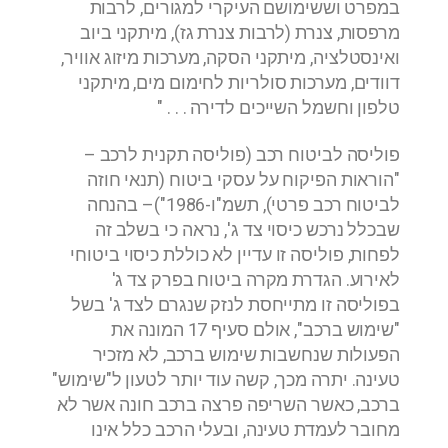
במפרט וששימושם העיקרי למגורים, לרבות
מרפסות, צנרת (לרבות צנרת גז), מיתקני ביוב
ואינסטלציה, מיתקני הסקה, מערכות מיזוג אוויר,
דוודים, מערכות סולריות לחימום מים, מיתקני
טלפון וחשמל השייכים לדירה . . . "
פוליסה לביטוח רכב (פוליסה תקנית לרכב –
"הוראות הפיקוח על עסקי ביטוח (תנאי חוזה
לביטוח רכב פרטי), תשמ"ו-1986")– בהנחה
שבכלל נרכש כיסוי צד ג', נראה כי בשלב זה
לפחות, פוליסה זו עדיין לא כוללת כיסוי ביטוחי
לאירוע. הגדרת מקרה ביטוח בפרק צד ג'
בפוליסה זו מתייחסת לנזק שנגרם לצד ג' בשל
"שימוש ברכב", אולם סעיף 17 המונה את
הפעולות שנחשבות שימוש ברכב, לא מזכיר
טעינה. יתרה מכך, קשה עוד יותר לטעון ל"שימוש"
ברכב, כאשר השריפה פרצה ברכב חונה אשר לא
מחובר לעמדת טעינה, ובעלי הרכב כלל אינו