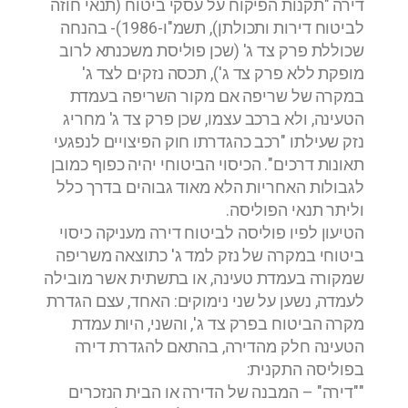
דירה "תקנות הפיקוח על עסקי ביטוח (תנאי חוזה
לביטוח דירות ותכולתן), תשמ"ו-1986)- בהנחה
שכוללת פרק צד ג' (שכן פוליסת משכנתא לרוב
מופקת ללא פרק צד ג'), תכסה נזקים לצד ג'
במקרה של שריפה אם מקור השריפה בעמדת
הטעינה, ולא ברכב עצמו, שכן פרק צד ג' מחריג
נזק שעילתו "רכב כהגדרתו חוק הפיצויים לנפגעי
תאונות דרכים". הכיסוי הביטוחי יהיה כפוף כמובן
לגבולות האחריות הלא מאוד גבוהים בדרך כלל
וליתר תנאי הפוליסה.
הטיעון לפיו פוליסה לביטוח דירה מעניקה כיסוי
ביטוחי במקרה של נזק למד ג' כתוצאה משריפה
שמקורה בעמדת טעינה, או בתשתית אשר מובילה
לעמדה, נשען על שני נימוקים: האחד, עצם הגדרת
מקרה הביטוח בפרק צד ג', והשני, היות עמדת
הטעינה חלק מהדירה, בהתאם להגדרת דירה
בפוליסה התקנית:
""דירה" – המבנה של הדירה או הבית הנזכרים