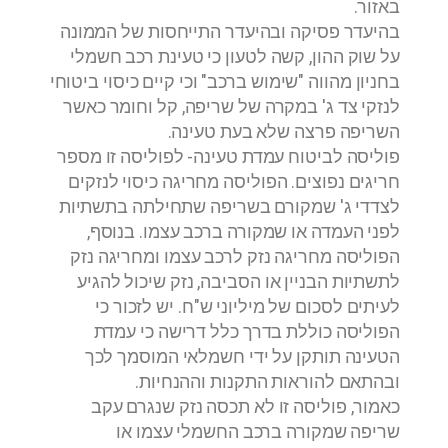
באזור.
בהיעדר פסיקה ובהיעדר התייחסות של הממונה
על שוק ההון, קשה לטעון כי טעינת רכב חשמלי
בחניון מהווה "שימוש ברכב" וכי קיים כיסוי ביטוחי
לנזקי צד ג' במקרה של שריפה, קל וחומר כאשר
השריפה פרצה שלא בעת טעינה.
פוליסה לביטוח עמדת טעינה- לפוליסה זו מספר
חריגים נפוצים. הפוליסה מחריגה כיסוי לנזקים
לצדדי ג' שמקורם בשריפה שתחילתה בתשתיות
לפני העמדה או שמקורה ברכב עצמו. בנוסף,
הפוליסה מחריגה נזק לרכב עצמו ומחריגה נזק
לתשתיות הבניין או הסביבה, נזק שיכול להגיע
לעיתים לסכום של מיליוני ש"ח. יש לזכור כי
הפוליסה כוללת בדרך כלל דרישה כי עמדת
הטעינה תותקן על ידי חשמלאי המוסמך לכך
ובהתאם להוראות התקנות וההנחיות.
כאמור, פוליסה זו לא תכסה נזק שנגרם עקב
שריפה שמקורה ברכב החשמלי עצמו או