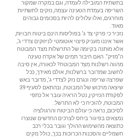
בתשתית המובילה לעמדה, וגם במקרה שמקור
השריפה בעמדת הטעינה עצמה, נזקים לתשתיות
מוחרגים, ואלו עלולים להיות בסכומים גבוהים
מאוד.
נזכיר כי פרקי צד ג' בפוליסות הינם ביטוח חבויות,
אשר איננו מעניק פיצוי אוטומטי לניזוקים צדדי ג',
אלא מותנה בקיומה של התרשלות מצד המבוטח
ה"מזיק". האם חיבור תמים של אקדח טעינה
מהווה רשלנות מצד המבוטח? לכאורה, אין סיבה
לחשוב שמדובר ברשלנות, אולם מאידך, ככל
שפרצה שריפה ונגרם נזק לצדדי ג', מדובר באש
שיצאה מרכוש של המבוטח, ובהתאם לסעיף 39
לפקודת הנזיקין, נטל הראיה עובר אל כתפי
המבוטח, להוכיח כי לא התרשל.
לסיכום, נראה כי עולם הביטוח והרגולציה
נמצאים בפיגור ביחס לצרכים החדשים שנוצרו
כתוצאה מהשימוש ההולך וגובר בכלי רכב
חשמליים והסכנות הכרוכות בכך, כולל נזקים