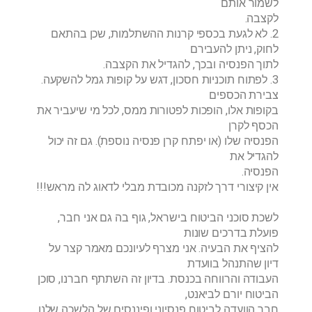
לשמור אותם
לקצבה.
2. לא לגעת בכספי קרנות ההשתלמות, שכן בהתאם
לחוק, ניתן להעבירם
לתוך הפנסיה ובכך, להגדיל את הקצבה.
3. לפתוח תוכניות חסכון, דגש על קופות גמל להשקעה.
צבירת הכספים
בקופות אלו, הופכות לפטורות ממס, לכל מי שיעביר את
הכסף לקרן
הפנסיה שלו (או יפתח קרן פנסיה נוספת). גם זה יכול
להגדיל את
הפנסיה.
אין קיצורי דרך לזקנה מכובדת מבלי לדאוג לה מראש!!!
לשכת סוכני הביטוח בישראל, גוף בה גם אני חבר,
פועלת בדרכים שונות
להציף את הבעיה. אני מצרף לעיונכם מאמר קצר על
דיון שהתנהל בוועדת
העבודה והרווחה בכנסת. בדיון זה השתתף חברנו, סוכן
הביטוח יורם לביאנט,
חבר הוועדה לביטוח פנסיוני ופיננסים של הלשכה שלנו.