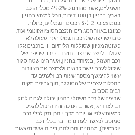
בשוק הישראלי יש כיום מעל 55,000 רכבים
חשמליים, אשר מהווים כ-2%-4% מכלי הרכב
בארץ. בבניין בן 100 דירות, נוכל למצוא בחניון
בממוצע בין 2 ל- 5 רכבים חשמליים, כתלות
כמובן באזור המגורים, המצב הסוציואקונומי ועוד.
כיבוי שריפה של רכב חשמלי הינה פעולה לא
פשוטה מכיוון שסוללות הליתיום-יון ברכבים אלו
עלולות לייצר שריפות חוזרות. כיבוי שריפה של
רכב חשמלי, במיוחד בחניון, אשר הינו שטח סגור
שיכול לעכב גישת כבאית ולצמצם את האוורור
עשוי להימשך מספר שעות רב, ולעתים עד
התכלות עצמית של הסוללה, תוך גרימת נזקים
רבים מסביב.
שריפה של רכב חשמלי בחניון יכולה לגרום לנזק
רב לצדדי ג', אשר בהערכה זהירה יכול להגיע
למאות אלפי ₪ ויותר מכך. ייתכן נזק לכלי רכב
סמוכים (כאשר לעתים מדובר בכלי רכב
יוקרתיים), מחסנים ותכולתם, דירות אשר נמצאות