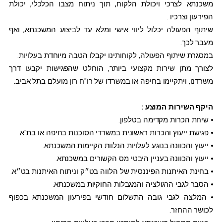
משכנתא לצרכי ויכולת הלקוח, תוך ניתוח מצבו הכלכלי, יכולת
הפירעון וצרכיו .
שיתוף הפעולה יכלול ליווי אישי ומלא עד לביצוע המשכנתא, ואף
מעבר לכך.
במסגרת שיתוף הפעולה, לקוחותינו יקבלו הטבה מיוחדת בעלויות.
לצורך מתן שירות מקצועי ביותר, הוחלט שהפגישות יקבעו דרך
משרדנו, ויתקיימו בחיפה או במשרדו של רו"ח רון מועלם בתל אביב.
היקף השירות המוצע :
⦁ שיחת הכרות מקדימה בטלפון.
⦁ פגישת ייעוץ והכרות ראשונית במשרדי הסוכנות בחיפה או בת"א.
⦁ ייעוץ והכוונה בנוגע לעלויות הנלוות הקיימות המשכנתא.
⦁ ייעוץ והכוונה בעניין היבטי מס הקשורים במשכנתא.
⦁ בחינת האיתנות הפיננסית של הלווה בט״ק וניתוח האיתנות בט״א.
⦁ הסבר לגבי הרגולציה והמגבלות החוקיות במשכנתא.
⦁ המלצה לגבי גובה התשלום חודשי בפירעון המשכנתא בכפוף
לכושר ההחזר.